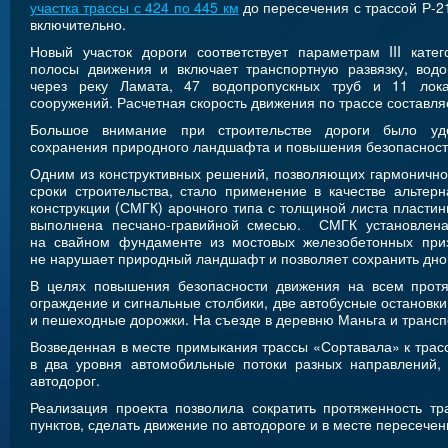
участка трассы с 424 по 445 км
до пересечения с трассой Р-21
включительно.
Новый участок дороги соответствует параметрам III кате
полосы движения и включает транспортную развязку, водо
через реку Ламата, 47 водопропускных труб и 11 лок
сооружений. Расчетная скорость движения по трассе составляе
Большое внимание при строительстве дороги было уд
сохранения природного ландшафта и повышения безопасност
Одним из конструктивных решений, позволяющих гармонично в
сроки строительства, стало применение в качестве альте
конструкции (СМГК) арочного типа с толщиной листа пласти
выполнена песчано-гравийной смесью. СМГК установлена
на свайном фундаменте из мостовых железобетонных приз
не нарушает природный ландшафт и позволяет сохранить дно 
В целях повышения безопасности движения на всем протя
ограждение и сигнальные столбики, две автобусные остановки
и пешеходные дорожки. На съезде в деревню Маньга и трансп
Возведенная в месте примыкания трассы «Сортавала» к трасс
в два уровня автомобильные потоки разных направлений, 
автодорог.
Реализация проекта позволила сократить протяженность т
пунктов, сделать движение по автодороге и в месте пересеч