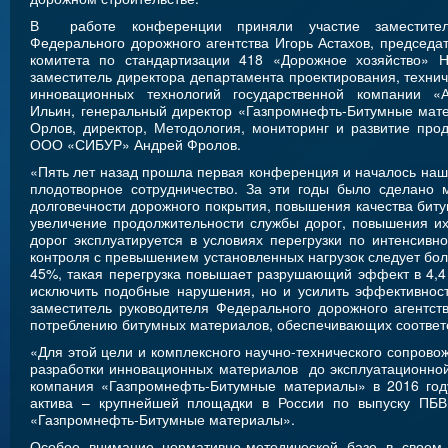
В работе конференции приняли участие заместител
Федерального дорожного агентства Игорь Астахов, председат
комитета по стандартизации 418 «Дорожное хозяйство» Н
заместитель директора департамента проектирования, технич
инновационных технологий государственной компании «
Ильин, генеральный директор «Газпромнефть-Битумные мат
Орлов, директор, Методология, мониторинг и развитие про
ООО «СИБУР» Андрей Фролов.
«Пять лет назад прошла первая конференция и началось на
плодотворное сотрудничество. За эти годы было сделано 
долговечности дорожного покрытия, повышения качества биту
увеличение продолжительности службы дорог, повышения их
дорог эксплуатируется в условиях перегрузки по интенсив
контроля с превышением установленных нагрузок следует бол
45%, такая перегрузка повышает разрушающий эффект в 4,4
исключить подобные нарушения, но и усилить эффективнос
заместитель руководителя Федерального дорожного агентс
потреблению битумных материалов, обеспечивающих соответ
«Для этой цели и комплексного научно-технического сопрово
разработки инновационных материалов до эксплуатационно
компания «Газпромнефть-Битумные материалы» в 2016 году
актива – крупнейшей площадки в России по выпуску ПБВ
«Газпромнефть-Битумные материалы».
Особое внимание нормативно-методической базе в своем 