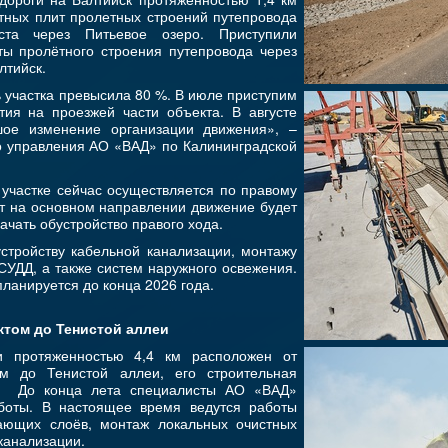
тных плит пролетных строений путепровода
та через Питьевое озеро. Приступили
ты пролётного строения путепровода через
лтийск.
ь участка превысила 80 %. В июле приступим
ия на проезжей части объекта. В августе
шое изменение организации движения», –
о управления АО «ВАД» по Калининградской
 участке сейчас осуществляется по правому
от на основном направлении движение будет
начать обустройство правого хода.
стройству кабельной канализации, монтажу
СУДД, а также систем наружного освежения.
планируется до конца 2026 года.
ктом до Тенистой аллеи
и протяженностью 4,4 км расположен от
ом до Тенистой аллеи, его строительная
%. До конца лета специалисты АО «ВАД»
боты. В настоящее время ведутся работы
ающих слоёв, монтаж локальных очистных
канализации.