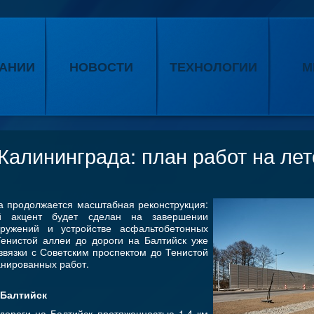
АНИИ
НОВОСТИ
ТЕХНОЛОГИИ
М
алининграда: план работ на лет
а продолжается масштабная реконструкция:
 акцент будет сделан на завершении
оружений и устройстве асфальтобетонных
 Тенистой аллеи до дороги на Балтийск уже
звязки с Советским проспектом до Тенистой
анированных работ.
 Балтийск
 дороги на Балтийск протяженностью 1,4 км