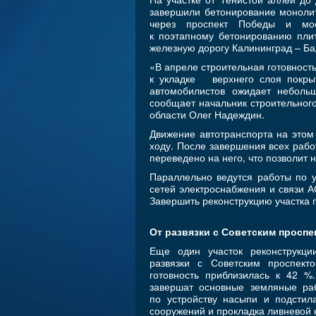
завершили бетонирование моноли
через проспект Победы и мос
к поэтапному бетонированию пли
железную дорогу Калининград – Ба
«В апреле строительная готовност
к укладке верхнего слоя покрыт
автомобилистов ожидает неболь
сообщает начальник строительног
области Олег Надеждин.
Движение автотранспорта на этом
ходу. После завершения всех раб
переведено на него, что позволит 
Параллельно ведутся работы по у
сетей электроснабжения и связи А
Завершить реконструкцию участка 
От развязки с Советским проспе
Еще один участок реконструкци
развязки с Советским проспект
готовность приблизилась к 42 
завершат основные земляные ра
по устройству насыпи и подстил
сооружений и прокладка ливневой 