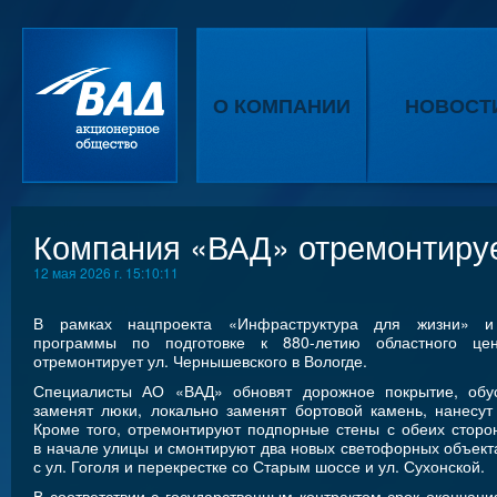
О КОМПАНИИ
НОВОСТ
Компания «ВАД» отремонтируе
12 мая 2026 г. 15:10:11
В рамках нацпроекта «Инфраструктура для жизни» и 
программы по подготовке к 880-летию областного ц
отремонтирует ул. Чернышевского в Вологде.
Специалисты АО «ВАД» обновят дорожное покрытие, обу
заменят люки, локально заменят бортовой камень, нанесут
Кроме того, отремонтируют подпорные стены с обеих сторо
в начале улицы и смонтируют два новых светофорных объекта
с ул. Гоголя и перекрестке со Старым шоссе и ул. Сухонской.
В соответствии с государственным контрактом срок окончани