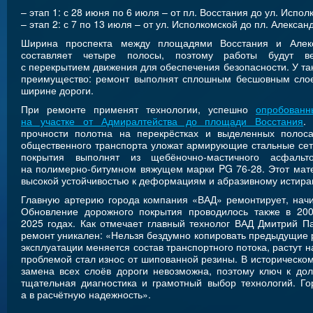
– этап 1: с 28 июня по 6 июля – от пл. Восстания до ул. Испол
– этап 2: с 7 по 13 июля – от ул. Исполкомской до пл. Алексан
Ширина проспекта между площадями Восстания и Алекс
составляет четыре полосы, поэтому работы будут ве
с перекрытием движения для обеспечения безопасности. У так
преимущество: ремонт выполнят сплошным бесшовным слое
ширине дороги.
При ремонте применят технологии, успешно
опробован
на участке от Адмиралтейства до площади Восстания
.
прочности полотна на перекрёстках и выделенных полос
общественного транспорта уложат армирующие стальные сет
покрытия выполнят из щебёночно-мастичного асфальт
на полимерно-битумном вяжущем марки PG 76-28. Этот мат
высокой устойчивостью к деформациям и абразивному истира
Главную артерию города компания «ВАД» ремонтирует, на
Обновление дорожного покрытия проводилось также в 20
2025 годах. Как отмечает главный технолог ВАД Дмитрий П
ремонт уникален: «Нельзя бездумно копировать предыдущие 
эксплуатации меняется состав транспортного потока, растут н
проблемой стал износ от шипованной резины. В историческом
замена всех слоёв дороги невозможна, поэтому ключ к дол
тщательная диагностика и грамотный выбор технологий. Го
а в расчётную надежность».