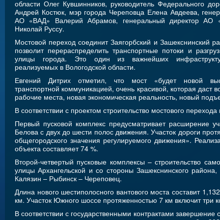
области Олег Кувшинников, руководитель Федерального дор
Андрей Костюк, мэр города Череповца Елена Авдеева, гене
АО «ВАД» Валерий Абрамов, генеральный директор АО 
Николай Руссу.
Мостовой переход соединит Заягорбский и Зашекснинский р
позволит перераспределить транспортные потоки и разгру
улицы города. Это один из важнейших инфраструкту
реализуемых в Вологодской области.
Евгений Дитрих отметил, что мост «будет новой высо
транспортной коммуникацией, очень красивой, которая даст в
рабочие места, новая экономическая реальность, новый подъ
В соответствии с проектом строительство мостового перехода
Первый пусковой комплекс предусматривает расширение уч
Белова с двух до шести полос движения. Участок дороги прот
общегородского значения регулируемого движения». Реализа
объекта составляет 74 %.
Второй-четвертый пусковые комплексы – строительство само
улицы Архангельской и со стороны Зашекснинского района
Калязин – Рыбинск – Череповец.
Длина нового шестиполосного вантового моста составит 1,132
км. Участок Южного шоссе протяженностью 7 км включит три к
В соответствии с государственными контрактами завершение с