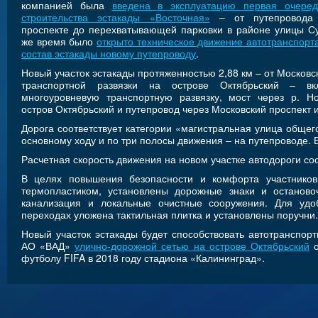
компанией была
введена в эксплуатацию первая очеред
строительства эстакады «Восточная»
– от путепровода 
проспекте до перехватывающей парковки в районе улицы Су
же время было
открыто техническое движение автотранспорт
состав эстакады новому путепроводу
.
Новый участок эстакады протяженностью 2,88 км – от Московс
транспортной развязки на острове Октябрьский – в
многоуровневую транспортную развязку, мост через р. Н
остров Октябрьский и путепровод через Московский проспект 
Дорога соответствует категории «магистральная улица общег
основному ходу и по три полосы движения – на путепроводе
Расчетная скорость движения на новом участке автодороги сос
В целях повышения безопасности и комфорта участников
термопластиком, установлены дорожные знаки и останово
канализация и локальные очистные сооружения. Для уд
переходах уложена тактильная плитка и установлены поручни.
Новый участок эстакады будет способствовать автотранспо
АО «ВАД»
улично-дорожной сетью на острове Октябрьский
о
футболу FIFA в 2018 году стадиона «Калининград».