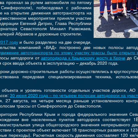
ва проехал за рулем автомобиля по пятому
 Симферополя), побеседовал с рабочими
е на открытие движения автотранспорта на
торжественном мероприятии приняли участие
едерации Евгений Дитрих, Глава Республики
ернатора Севастополя Михаил Развожаев,
алерий Абрамов и дорожные строители.
2017 году
и было разделено на две очереди.
тельства компанией «ВАД» построено две новых полосы авто
движение автотранспорта по этому участку трассы было открыто в
лосы автодороги от
автоподхода к Крымскому мосту в Керчи
до Се
м срок ввода объекта в эксплуатацию – декабрь 2020 года.
сроки дорожно-строительные работы осуществлялись в круглосут
ствована передовая специализированная техника, использов
 объекта и уровень готовности отдельных участков дороги, АО
ассе:
30 июня 2020 года – по четырем полосам автодороги на участ
. 27 августа, на четыре месяца раньше установленного контр
полосам трассы от Симферополя до Севастополя.
рритории Республики Крым и города федерального значения Сева
хождении вне населенных пунктов автодорога соответствует 1
 магистральная улица общегородского значения непрерывного дв
ствии с проектом объект включает 18 транспортных развязок и 12
е переходы). Расчетная скорость движения составляет 120 км/ч