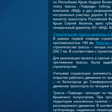
по Республике Крым Андрея Волко
этапу трассы «Таврида» (обход
компании «ВАД» и дал разрешени
построенных участках дороги. В 
министр транспорта Российской Ф
Крым Сергей Аксёнов, врио губ
генеральный директор АО «ВАД» В
Строительство трассы началось в 
В рамках первой очереди строи
протяженностью 190 км.
Рабочее 
строительства трассы – четыре по
250,7 км. В соответствии с проекто
Для реализации проекта в сжатые 
протяжении трассы. Была задей
строительства.
Учитывая социальную значимость
открытие рабочего движения по тр
– от Белогорска до Симферополя
движение транспорта по четырем 
Трасса «Таврида» проходит по те
Крымского полуострова. При про
территории населенных пунктов –
регулируемого движения. В соответ
путепроводы, надземные пешеходны