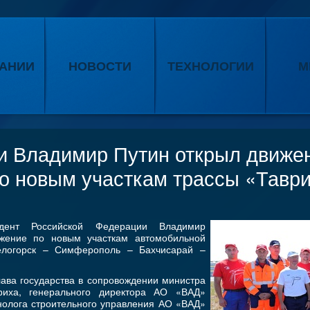
АНИИ
НОВОСТИ
ТЕХНОЛОГИИ
М
и Владимир Путин открыл движе
по новым участкам трассы «Тавр
дент Российской Федерации Владимир
жение по новым участкам автомобильной
елогорск – Симферополь – Бахчисарай –
лава государства в сопровождении министра
риха, генерального директора АО «ВАД»
нолога строительного управления АО «ВАД»